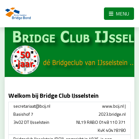
Skip to the main content
MENU
Welkom bij Bridge Club IJsselstein
secretariaat@bcij.nl
www.bcij.nl |
Basishof 7
2023.bridge.nl
3402 DT IJsselstein
NL19 RABO 0148 110 371
KvK 40478780
Bridgeclub IJsselstein (BCIJ), opgericht in 1976, is een